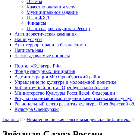
Отчеты
Качество оказания услуг
Муниципальное задание
План ФХД
Финансы
План-график закупок и Реестр
Антинаркотическая кампания
Наши услуги
Антитеррор: правила безопасности
Написать нам
Часто задаваемые вопросы
Портал «Культура.РФ»
Фонд культурных инициатив
Администрация МО Оренбургский район
Управление по культуре и молодежной политике
Библиотечный портал Оренбургской области
Министерство Культуры Российской Федерации
Результаты независимой оценки качества оказания услуг
Региональный центр развития культуры Оренбургской об
Культура Оренбуржья
Главная
>>
Нижнепавловская сельская модельная библиотека
>
Звёздная Слава России