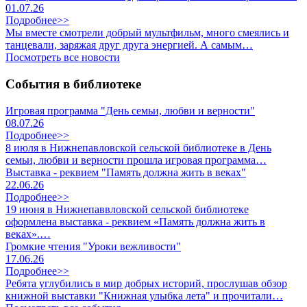
01.07.26
Подробнее>>
Мы вместе смотрели добрый мультфильм, много смеялись и
танцевали, заряжая друг друга энергией. А самым…
Посмотреть все новости
События в библиотеке
Игровая программа "День семьи, любви и верности"
08.07.26
Подробнее>>
8 июля в Нижнепавловской сельской библиотеке в День
семьи, любви и верности прошла игровая программа…
Выставка - реквием "Память должна жить в веках"
22.06.26
Подробнее>>
19 июня в Нижнепаввловской сельской библиотеке
оформлена выставка - реквием «Память должна жить в
веках».…
Громкие чтения "Уроки вежливости"
17.06.26
Подробнее>>
Ребята углубились в мир добрых историй, прослушав обзор
книжной выставки "Книжная улыбка лета" и прочитали…