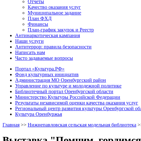
Отчеты
Качество оказания услуг
Муниципальное задание
План ФХД
Финансы
План-график закупок и Реестр
Антинаркотическая кампания
Наши услуги
Антитеррор: правила безопасности
Написать нам
Часто задаваемые вопросы
Портал «Культура.РФ»
Фонд культурных инициатив
Администрация МО Оренбургский район
Управление по культуре и молодежной политике
Библиотечный портал Оренбургской области
Министерство Культуры Российской Федерации
Результаты независимой оценки качества оказания услуг
Региональный центр развития культуры Оренбургской об
Культура Оренбуржья
Главная
>>
Нижнепавловская сельская модельная библиотека
>
Выставка "Помним, гордимс