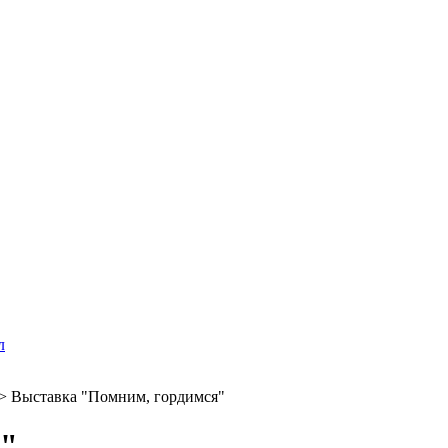
л
>
Выставка "Помним, гордимся"
я"