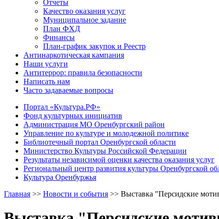
Отчеты
Качество оказания услуг
Муниципальное задание
План ФХД
Финансы
План-график закупок и Реестр
Антинаркотическая кампания
Наши услуги
Антитеррор: правила безопасности
Написать нам
Часто задаваемые вопросы
Портал «Культура.РФ»
Фонд культурных инициатив
Администрация МО Оренбургский район
Управление по культуре и молодежной политике
Библиотечный портал Оренбургской области
Министерство Культуры Российской Федерации
Результаты независимой оценки качества оказания услуг
Региональный центр развития культуры Оренбургской об
Культура Оренбуржья
Главная
>>
Новости и события
>>
Выставка "Персидские моти
Выставка "Персидские моти