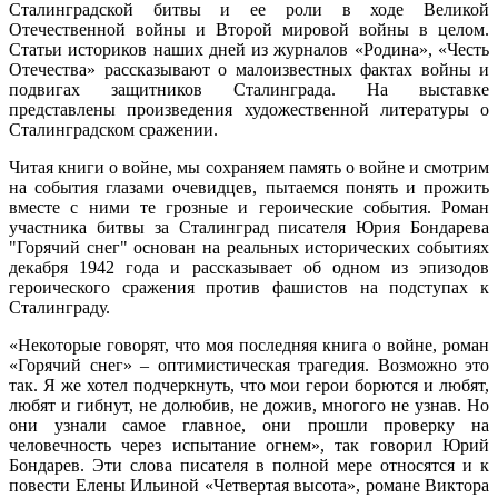
Сталинградской битвы и ее роли в ходе Великой
Отечественной войны и Второй мировой войны в целом.
Статьи историков наших дней из журналов «Родина», «Честь
Отечества» рассказывают о малоизвестных фактах войны и
подвигах защитников Сталинграда. На выставке
представлены произведения художественной литературы о
Сталинградском сражении.
Читая книги о войне, мы сохраняем память о войне и смотрим
на события глазами очевидцев, пытаемся понять и прожить
вместе с ними те грозные и героические события. Роман
участника битвы за Сталинград писателя Юрия Бондарева
"Горячий снег" основан на реальных исторических событиях
декабря 1942 года и рассказывает об одном из эпизодов
героического сражения против фашистов на подступах к
Сталинграду.
«Некоторые говорят, что моя последняя книга о войне, роман
«Горячий снег» – оптимистическая трагедия. Возможно это
так. Я же хотел подчеркнуть, что мои герои борются и любят,
любят и гибнут, не долюбив, не дожив, многого не узнав. Но
они узнали самое главное, они прошли проверку на
человечность через испытание огнем», так говорил Юрий
Бондарев. Эти слова писателя в полной мере относятся и к
повести Елены Ильиной «Четвертая высота», романе Виктора