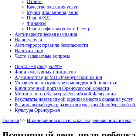
Отчеты
Качество оказания услуг
Муниципальное задание
План ФХД
Финансы
План-график закупок и Реестр
Антинаркотическая кампания
Наши услуги
Антитеррор: правила безопасности
Написать нам
Часто задаваемые вопросы
Портал «Культура.РФ»
Фонд культурных инициатив
Администрация МО Оренбургский район
Управление по культуре и молодежной политике
Библиотечный портал Оренбургской области
Министерство Культуры Российской Федерации
Результаты независимой оценки качества оказания услуг
Региональный центр развития культуры Оренбургской об
Культура Оренбуржья
Главная
>>
Нижнепавловская сельская модельная библиотека
>
Всемирный день прав ребенка