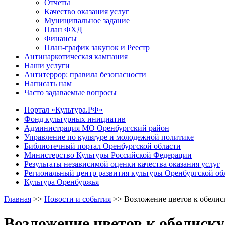
Отчеты
Качество оказания услуг
Муниципальное задание
План ФХД
Финансы
План-график закупок и Реестр
Антинаркотическая кампания
Наши услуги
Антитеррор: правила безопасности
Написать нам
Часто задаваемые вопросы
Портал «Культура.РФ»
Фонд культурных инициатив
Администрация МО Оренбургский район
Управление по культуре и молодежной политике
Библиотечный портал Оренбургской области
Министерство Культуры Российской Федерации
Результаты независимой оценки качества оказания услуг
Региональный центр развития культуры Оренбургской об
Культура Оренбуржья
Главная
>>
Новости и события
>>
Возложение цветов к обелис
Возложение цветов к обелиску