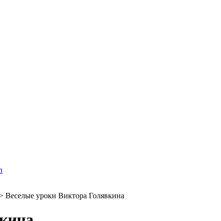
л
>
Веселые уроки Виктора Голявкина
вкина