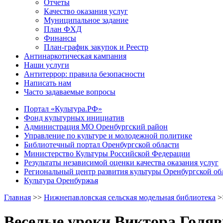
Отчеты
Качество оказания услуг
Муниципальное задание
План ФХД
Финансы
План-график закупок и Реестр
Антинаркотическая кампания
Наши услуги
Антитеррор: правила безопасности
Написать нам
Часто задаваемые вопросы
Портал «Культура.РФ»
Фонд культурных инициатив
Администрация МО Оренбургский район
Управление по культуре и молодежной политике
Библиотечный портал Оренбургской области
Министерство Культуры Российской Федерации
Результаты независимой оценки качества оказания услуг
Региональный центр развития культуры Оренбургской об
Культура Оренбуржья
Главная
>>
Нижнепавловская сельская модельная библиотека
>
Веселые уроки Виктора Голя