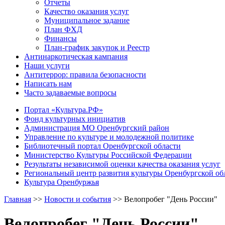
Отчеты
Качество оказания услуг
Муниципальное задание
План ФХД
Финансы
План-график закупок и Реестр
Антинаркотическая кампания
Наши услуги
Антитеррор: правила безопасности
Написать нам
Часто задаваемые вопросы
Портал «Культура.РФ»
Фонд культурных инициатив
Администрация МО Оренбургский район
Управление по культуре и молодежной политике
Библиотечный портал Оренбургской области
Министерство Культуры Российской Федерации
Результаты независимой оценки качества оказания услуг
Региональный центр развития культуры Оренбургской об
Культура Оренбуржья
Главная
>>
Новости и события
>>
Велопробег "День России"
Велопробег "День России"