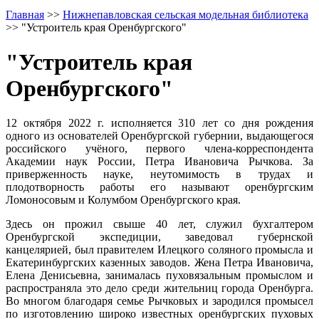
Главная
>>
Нижнепавловская сельская модельная библиотека
>>
"Устроитель края Оренбургского"
"Устроитель края
Оренбургского"
12 октября 2022 г. исполняется 310 лет со дня рождения
одного из основателей Оренбургской губернии, выдающегося
российского учёного, первого члена-корреспондента
Академии наук России, Петра Ивановича Рычкова. За
приверженность науке, неутомимость в трудах и
плодотворность работы его называют оренбургским
Ломоносовым и Колумбом Оренбургского края.
Здесь он прожил свыше 40 лет, служил бухгалтером
Оренбургской экспедиции, заведовал губернской
канцелярией, был правителем Илецкого соляного промысла и
Екатеринбургских казенных заводов. Жена Петра Ивановича,
Елена Денисьевна, занималась пуховязальным промыслом и
распространяла это дело среди жительниц города Оренбурга.
Во многом благодаря семье Рычковых и зародился промысел
по изготовлению широко известных оренбургских пуховых