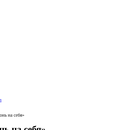
л
нь на себя»
ь на себя»