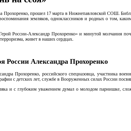
ра Прохоренко, прошел 17 марта в Нижнепавловской СОШ. Библи
ли воспоминания земляков, одноклассников и родных о том, ка
Герой России-Александр Прохоренко» и минутой молчания почти
 терроризма, живет в наших сердцах.
оя России Александра Прохоренко
ксандра Прохоренко, российского спецназовца, участника воен
графии с детских лет, службе в Вооруженных силах России посв
ляка и с глубоким уважением думал о молодом парнишке, сло