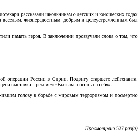
отекари рассказали школьникам о детских и юношеских годах
ким веселым, жизнерадостным, добрым и целеустремленным был
ли память героя. В заключении прозвучали слова о том, что
ной операции России в Сирии. Подвигу старшего лейтенанта,
ящена выставка – реквием «Вызываю огонь на себя».
жившем голову в борьбе с мировым терроризмом и посмертно
Просмотрено
527
раз(а)