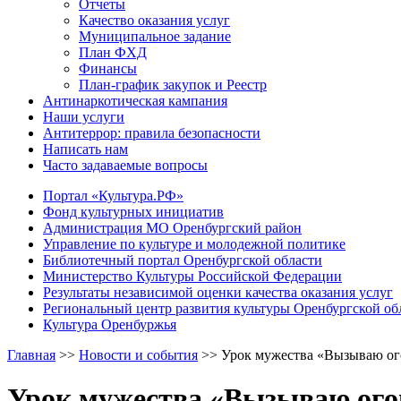
Отчеты
Качество оказания услуг
Муниципальное задание
План ФХД
Финансы
План-график закупок и Реестр
Антинаркотическая кампания
Наши услуги
Антитеррор: правила безопасности
Написать нам
Часто задаваемые вопросы
Портал «Культура.РФ»
Фонд культурных инициатив
Администрация МО Оренбургский район
Управление по культуре и молодежной политике
Библиотечный портал Оренбургской области
Министерство Культуры Российской Федерации
Результаты независимой оценки качества оказания услуг
Региональный центр развития культуры Оренбургской об
Культура Оренбуржья
Главная
>>
Новости и события
>>
Урок мужества «Вызываю ого
Урок мужества «Вызываю огон