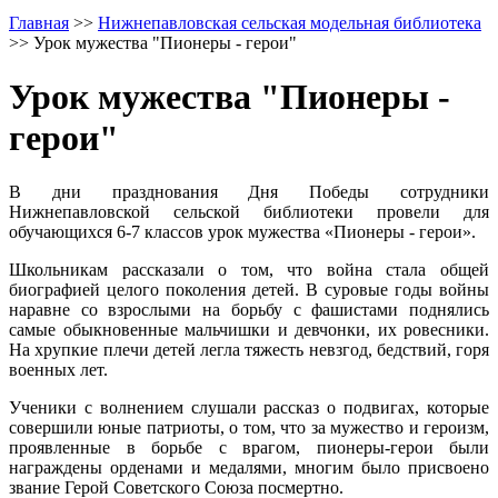
Главная
>>
Нижнепавловская сельская модельная библиотека
>>
Урок мужества "Пионеры - герои"
Урок мужества "Пионеры -
герои"
В дни празднования Дня Победы сотрудники
Нижнепавловской сельской библиотеки провели для
обучающихся 6-7 классов урок мужества «Пионеры - герои».
Школьникам рассказали о том, что война стала общей
биографией целого поколения детей. В суровые годы войны
наравне со взрослыми на борьбу с фашистами поднялись
самые обыкновенные мальчишки и девчонки, их ровесники.
На хрупкие плечи детей легла тяжесть невзгод, бедствий, горя
военных лет.
Ученики с волнением слушали рассказ о подвигах, которые
совершили юные патриоты, о том, что за мужество и героизм,
проявленные в борьбе с врагом, пионеры-герои были
награждены орденами и медалями, многим было присвоено
звание Герой Советского Союза посмертно.