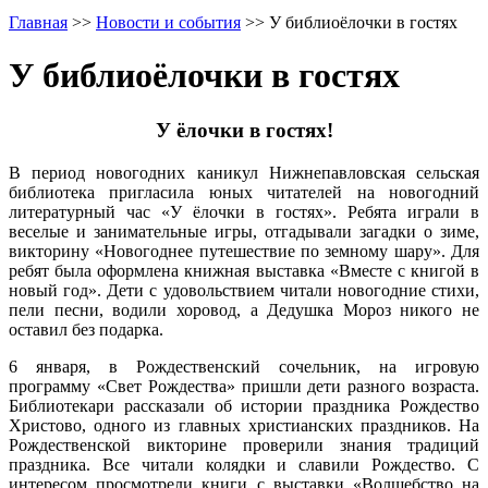
Главная
>>
Новости и события
>>
У библиоёлочки в гостях
У библиоёлочки в гостях
У ёлочки в гостях!
В период новогодних каникул Нижнепавловская сельская
библиотека пригласила юных читателей на новогодний
литературный час «У ёлочки в гостях». Ребята играли в
веселые и занимательные игры, отгадывали загадки о зиме,
викторину «Новогоднее путешествие по земному шару». Для
ребят была оформлена книжная выставка «Вместе с книгой в
новый год». Дети с удовольствием читали новогодние стихи,
пели песни, водили хоровод, а Дедушка Мороз никого не
оставил без подарка.
6 января, в Рождественский сочельник, на игровую
программу «Свет Рождества» пришли дети разного возраста.
Библиотекари рассказали об истории праздника Рождество
Христово, одного из главных христианских праздников. На
Рождественской викторине проверили знания традиций
праздника. Все читали колядки и славили Рождество. С
интересом просмотрели книги с выставки «Волшебство на