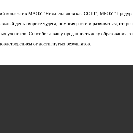
кий коллектив МАОУ "Нижнепавловская СОШ", МБОУ "Предура
аждый день творите чудеса, помогая расти и развиваться, откр
ных учеников. Спасибо за вашу преданность делу образования, з
довлетворением от достигнутых результатов.