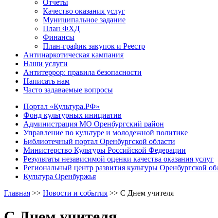
Отчеты
Качество оказания услуг
Муниципальное задание
План ФХД
Финансы
План-график закупок и Реестр
Антинаркотическая кампания
Наши услуги
Антитеррор: правила безопасности
Написать нам
Часто задаваемые вопросы
Портал «Культура.РФ»
Фонд культурных инициатив
Администрация МО Оренбургский район
Управление по культуре и молодежной политике
Библиотечный портал Оренбургской области
Министерство Культуры Российской Федерации
Результаты независимой оценки качества оказания услуг
Региональный центр развития культуры Оренбургской об
Культура Оренбуржья
Главная
>>
Новости и события
>>
С Днем учителя
С Днем учителя