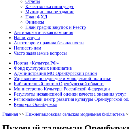
Отчеты
Качество оказания услуг
Муниципальное задание
План ФХД
Финансы
План-график закупок и Реестр
Антинаркотическая кампания
Наши услуги
Антитеррор: правила безопасности
Написать нам
Часто задаваемые вопросы
Портал «Культура.РФ»
Фонд культурных инициатив
Администрация МО Оренбургский район
Управление по культуре и молодежной политике
Библиотечный портал Оренбургской области
Министерство Культуры Российской Федерации
Результаты независимой оценки качества оказания услуг
Региональный центр развития культуры Оренбургской об
Культура Оренбуржья
Главная
>>
Нижнепавловская сельская модельная библиотека
>
Пуховый талисман Оренбурж