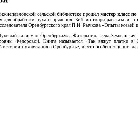
 Нижнепавловской сельской библиотеке прошёл
мастер класс п
ся для обработки пуха и прядения. Библиотекари рассказали, 
исследователя Оренбургского края П.И. Рычкова «Опыты козьей 
«Пуховый талисман Оренбуржья». Жительница села Землянская 
ровны Федоровой. Книга называется «Так вяжут платки в
б истории пуховязания в Оренбуржье, и, что особенно ценно, д