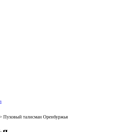
л
>
Пуховый талисман Оренбуржья
ья