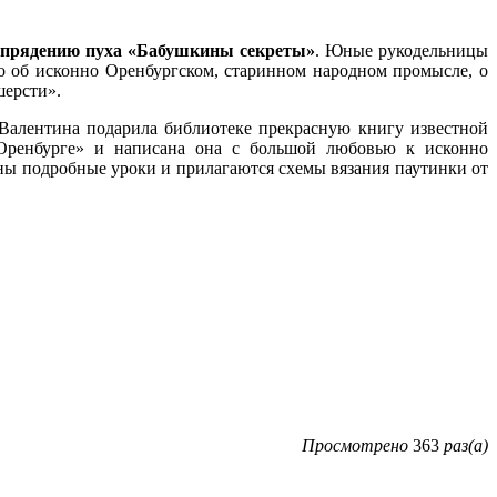
о прядению пуха «Бабушкины секреты»
. Юные рукодельницы
что об исконно Оренбургском, старинном народном промысле, о
шерсти».
Валентина подарила библиотеке прекрасную книгу известной
 Оренбурге» и написана она с большой любовью к исконно
аны подробные уроки и прилагаются схемы вязания паутинки от
Просмотрено
363
раз(а)