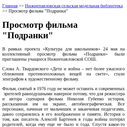
Главная
>>
Нижнепавловская сельская модельная библиотека
>>
Просмотр фильма "Подранки"
Просмотр фильма
"Подранки"
В рамках проекта «Культура для школьников» 24 мая на
коллективный просмотр фильма «Подранки» были
приглашены учащиеся Нижнепавловской СОШ.
Слова А. Твардовского «Дети и война – нет более ужасного
сближения противоположных вещей на свете», стали
эпиграфом к художественному фильму.
Фильм, снятый в 1976 году не может оставить и современных
зрителей равнодушными наверное потому, что для режиссера
и автора сценария фильма Николая Губенко история,
рассказанная им на экране, автобиографическая. Все
персонажи, начиная от мальчишек и заканчивая педагогами,
давно сохранялись в его воображении и памяти. История о
том, как писатель Алексей Бартенев в годы войны потерял
родителей, когда ему еще не было и года. Спустя какое-то