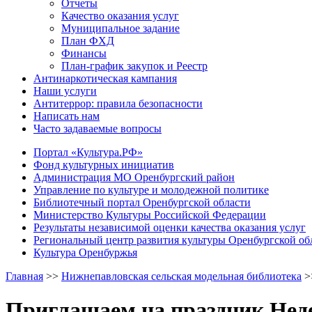
Отчеты
Качество оказания услуг
Муниципальное задание
План ФХД
Финансы
План-график закупок и Реестр
Антинаркотическая кампания
Наши услуги
Антитеррор: правила безопасности
Написать нам
Часто задаваемые вопросы
Портал «Культура.РФ»
Фонд культурных инициатив
Администрация МО Оренбургский район
Управление по культуре и молодежной политике
Библиотечный портал Оренбургской области
Министерство Культуры Российской Федерации
Результаты независимой оценки качества оказания услуг
Региональный центр развития культуры Оренбургской об
Культура Оренбуржья
Главная
>>
Нижнепавловская сельская модельная библиотека
>
Приглашаем на праздник Неде