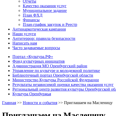
Отчеты
Качество оказания услуг
Муниципальное задание
План ФХД
Финансы
План-график закупок и Реестр
Антинаркотическая кампания
Наши услуги
Антитеррор: правила безопасности
Написать нам
Часто задаваемые вопросы
Портал «Культура.РФ»
Фонд культурных инициатив
Администрация МО Оренбургский район
Управление по культуре и молодежной политике
Библиотечный портал Оренбургской области
Министерство Культуры Российской Федерации
Результаты независимой оценки качества оказания услуг
Региональный центр развития культуры Оренбургской об
Культура Оренбуржья
Главная
>>
Новости и события
>>
Приглашаем на Масленицу
Приглашаем на Масленицу