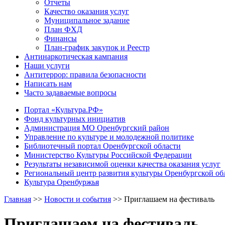
Отчеты
Качество оказания услуг
Муниципальное задание
План ФХД
Финансы
План-график закупок и Реестр
Антинаркотическая кампания
Наши услуги
Антитеррор: правила безопасности
Написать нам
Часто задаваемые вопросы
Портал «Культура.РФ»
Фонд культурных инициатив
Администрация МО Оренбургский район
Управление по культуре и молодежной политике
Библиотечный портал Оренбургской области
Министерство Культуры Российской Федерации
Результаты независимой оценки качества оказания услуг
Региональный центр развития культуры Оренбургской об
Культура Оренбуржья
Главная
>>
Новости и события
>>
Приглашаем на фестиваль
Приглашаем на фестиваль