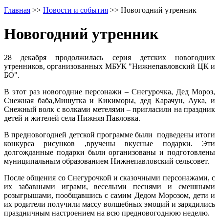
Главная
>>
Новости и события
>>
Новогодний утренник
Новогодний утренник
28 декабря продолжилась серия детских новогодних
утренников, организованных МБУК "Нижнепавловский ЦК и
БО".
В этот раз новогодние персонажи – Снегурочка, Дед Мороз,
Снежная баба,Мишутка и Кикиморы, дед Карачун, Аука, и
Снежный волк с волками метелями – пригласили на праздник
детей и жителей села Нижняя Павловка.
В предновогодней детской программе были подведены итоги
конкурса рисунков ,вручены вкусные подарки. Эти
долгожданные подарки были организованы и подготовлены
муниципальным образованием Нижнепавловский сельсовет.
После общения со Снегурочкой и сказочными персонажами, с
их забавными играми, веселыми песнями и смешными
розыгрышами, пообщавшись с самим Дедом Морозом, дети и
их родители получили массу волшебных эмоций и зарядились
праздничным настроением на всю предновогоднюю неделю.