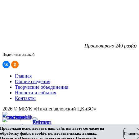
Просмотрено
240
раз(а)
Поделиться ссылкой
Главная
Общие сведения
Творческие объединения
Новости и события
Контакты
2026 © МБУК «Нижнепавловский ЦКиБО»
Карта сайта
Продолжая использовать наш сайт, вы даете согласие на
Разработка сайта
обработку файлов cookie, пользовательских данных.
Принять
Нажмите «Принять», если вы согласны с
Политикой
.