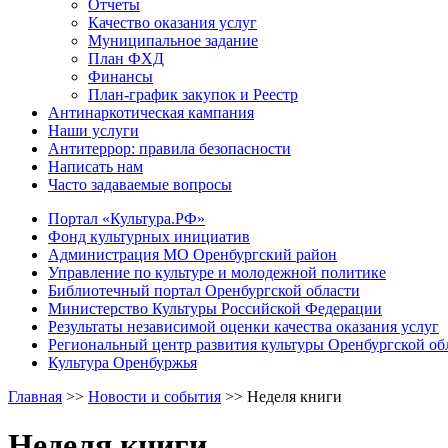
Отчеты
Качество оказания услуг
Муниципальное задание
План ФХД
Финансы
План-график закупок и Реестр
Антинаркотическая кампания
Наши услуги
Антитеррор: правила безопасности
Написать нам
Часто задаваемые вопросы
Портал «Культура.РФ»
Фонд культурных инициатив
Администрация МО Оренбургский район
Управление по культуре и молодежной политике
Библиотечный портал Оренбургской области
Министерство Культуры Российской Федерации
Результаты независимой оценки качества оказания услуг
Региональный центр развития культуры Оренбургской об
Культура Оренбуржья
Главная
>>
Новости и события
>>
Неделя книги
Неделя книги