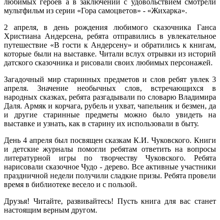
любимых героев а в заключении с удовольствием смотрели
мультфильм из серии «Гора самоцветов» - «Жихарка».
2 апреля, в день рождения любимого сказочника Ганса
Христиана Андерсена, ребята отправились в увлекательное
путешествие «В гости к Андерсену» и обратились к книгам,
которые были на выставке. Читали вслух отрывки из историй
датского сказочника и рисовали своих любимых персонажей.
Загадочный мир старинных предметов и слов ребят увлек 3
апреля. Значение необычных слов, встречающихся в
народных сказках, ребята разгадывали по словарю Владимира
Даля. Армяк и корчага, рубель и ухват, чапельник и безмен, да
и другие старинные предметы можно было увидеть на
выставке и узнать, как в старину их использовали в быту.
День 4 апреля был посвящен сказкам К.И. Чуковского. Книги
и детские журналы помогли ребятам ответить на вопросы
литературной игры по творчеству Чуковского. Ребята
нарисовали сказочное Чудо - дерево. Все активные участники
праздничной недели получили сладкие призы. Ребята провели
время в библиотеке весело и с пользой.
Друзья! Читайте, развивайтесь! Пусть книга для вас станет
настоящим верным другом.