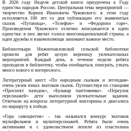
В 2026 году Неделя детской книги приурочена к Году
единства народов России. Центральная тема мероприятий —
творчество Корнея Ивановича Чуковского: в этом году
исполняется 100 лет со дня публикации его знаменитых
сказок «Путаница», «Телефон» и «Федорино горе».
Произведения Чуковского отлично вписываются в идею
единства: в них звучат голоса многонациональной страны, а
идеи дружбы и взаимопомощи занимают важное место.
Библиотекари Нижнепавловской сельской библиотеки
провели для ребят целую вереницу увлекательных
мероприятий. Каждый день, в течение недели ребята
приходили в библиотеку, чтобы пообщаться, поиграть, узнать
много нового и интересного.
Литературный квест «По народным сказкам и легендам»
очень увлек юных знатоков сказок. Путешествуя по станциям
«Проспект находок», «Бульвар пантомимы». «Переулок
персонажей» дети выполняли увлекательные задания.
Отвечали на вопросы литературной викторины и двигались
по маршруту к победе.
«Гора самоцветов» - так назывался конкурс знатоков
мультфильмов и мультперсонажей. Ребята были очень
активными и с удовольствием лепили из пластилина