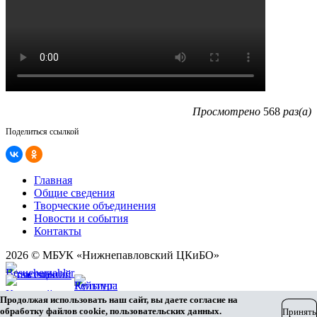
Просмотрено
568
раз(а)
Поделиться ссылкой
Главная
Общие сведения
Творческие объединения
Новости и события
Контакты
2026 © МБУК «Нижнепавловский ЦКиБО»
Карта сайта
Продолжая использовать наш сайт, вы даете согласие на
Разработка сайта
обработку файлов cookie, пользовательских данных.
Принять