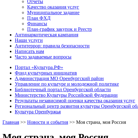
Отчеты
Качество оказания услуг
Муниципальное задание
План ФХД
Финансы
План-график закупок и Реестр
Антинаркотическая кампания
Наши услуги
Антитеррор: правила безопасности
Написать нам
Часто задаваемые вопросы
Портал «Культура.РФ»
Фонд культурных инициатив
Администрация МО Оренбургский район
Управление по культуре и молодежной политике
Библиотечный портал Оренбургской области
Министерство Культуры Российской Федерации
Результаты независимой оценки качества оказания услуг
Региональный центр развития культуры Оренбургской об
Культура Оренбуржья
Главная
>>
Новости и события
>>
Моя страна, моя Россия
Моя страна, моя Россия