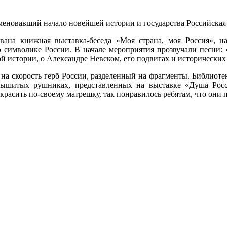
аменовавший начало новейшей истории и государства Российская
ана книжная выставка-беседа «Моя страна, моя Россия», на
 символике России. В начале мероприятия прозвучали песни: «
й истории, о Александре Невском, его подвигах и исторических
а скорость герб России, разделенный на фрагменты. Библиоте
вышитых рушниках, представленных на выставке «Душа Рос
красить по-своему матрешку, так понравилось ребятам, что они