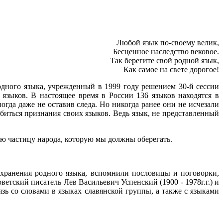
Любой язык по-своему велик,
Бесценное наследство вековое.
Так берегите свой родной язык,
Как самое на свете дорогое!
одного языка, учрежденный в 1999 году решением 30-й сессии
зыков. В настоящее время в России 136 языков находятся в
гда даже не оставив следа. Но никогда ранее они не исчезали
биться признания своих языков. Ведь язык, не представленный
ю частицу народа, которую мы должны оберегать.
охранения родного языка, вспомнили пословицы и поговорки,
етский писатель Лев Васильевич Успенский (1900 - 1978г.г.) и
зь со словами в языках славянской группы, а также с языками