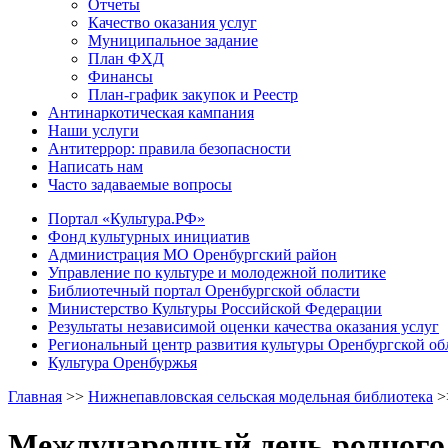
Отчеты
Качество оказания услуг
Муниципальное задание
План ФХД
Финансы
План-график закупок и Реестр
Антинаркотическая кампания
Наши услуги
Антитеррор: правила безопасности
Написать нам
Часто задаваемые вопросы
Портал «Культура.РФ»
Фонд культурных инициатив
Администрация МО Оренбургский район
Управление по культуре и молодежной политике
Библиотечный портал Оренбургской области
Министерство Культуры Российской Федерации
Результаты независимой оценки качества оказания услуг
Региональный центр развития культуры Оренбургской об
Культура Оренбуржья
Главная
>>
Нижнепавловская сельская модельная библиотека
>
Международный день родного