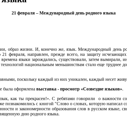
21 февраля – Международный день родного языка
ии, образ жизни. И, конечно же, язык. Международный день р
 февраля, направлен, прежде всего, на защиту исчезающих я
 времена языки зарождались, существовали, затем вымирали, ино
х технологий национальным меньшинствам стало еще труднее до
авными, поскольку каждый из них уникален, каждый несет живу
ке была оформлена
выставка - просмотр «Созвездие языков»
.
зык, как ты прекрасен!». С ребятами говорили о важности с
е познакомились с книгой "Слово о словах, которую написал сов
ности и закономерности образования слов в русском языке, свя
священную дню родного языка.