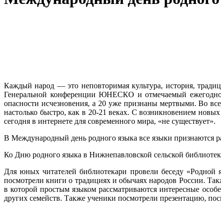
Каждый народ — это неповторимая культура, история, традиц
Генеральной конференции ЮНЕСКО и отмечаемый ежегодно 21
опасности исчезновения, а 20 уже признаны мертвыми. Во все
настолько быстро, как в 20-21 веках. С возникновением новы
сегодня в интернете для современного мира, «не существует».
В Международный день родного языка все языки признаются р
Ко Дню родного языка в Нижнепавловской сельской библиоте
Для юных читателей библиотекари провели беседу «Родной я
посмотрели книги о традициях и обычаях народов России. Такж
в которой простым языком рассматриваются интересные особен
других семейств. Также ученики посмотрели презентацию, по