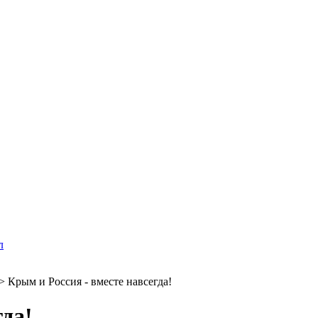
л
>
Крым и Россия - вместе навсегда!
гда!