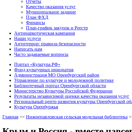
Отчеты
Качество оказания услуг
Муниципальное задание
План ФХД
Финансы
План-график закупок и Реестр
Антинаркотическая кампания
Наши услуги
Антитеррор: правила безопасности
Написать нам
Часто задаваемые вопросы
Портал «Культура.РФ»
Фонд культурных инициатив
Администрация МО Оренбургский район
Управление по культуре и молодежной политике
Библиотечный портал Оренбургской области
Министерство Культуры Российской Федерации
Результаты независимой оценки качества оказания услуг
Региональный центр развития культуры Оренбургской об
Культура Оренбуржья
Главная
>>
Нижнепавловская сельская модельная библиотека
>
Крым и Россия - вместе навсе