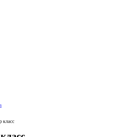
л
р класс
 класс