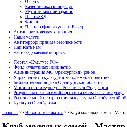
Отчеты
Качество оказания услуг
Муниципальное задание
План ФХД
Финансы
План-график закупок и Реестр
Антинаркотическая кампания
Наши услуги
Антитеррор: правила безопасности
Написать нам
Часто задаваемые вопросы
Портал «Культура.РФ»
Фонд культурных инициатив
Администрация МО Оренбургский район
Управление по культуре и молодежной политике
Библиотечный портал Оренбургской области
Министерство Культуры Российской Федерации
Результаты независимой оценки качества оказания услуг
Региональный центр развития культуры Оренбургской об
Культура Оренбуржья
Главная
>>
Новости и события
>>
Клуб молодых семей - Масте
Клуб молодых семей - Мастер