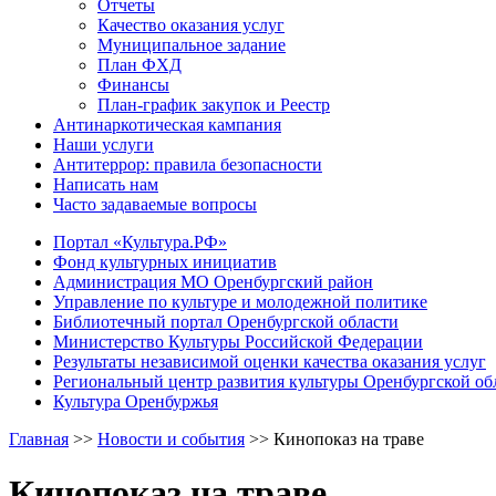
Отчеты
Качество оказания услуг
Муниципальное задание
План ФХД
Финансы
План-график закупок и Реестр
Антинаркотическая кампания
Наши услуги
Антитеррор: правила безопасности
Написать нам
Часто задаваемые вопросы
Портал «Культура.РФ»
Фонд культурных инициатив
Администрация МО Оренбургский район
Управление по культуре и молодежной политике
Библиотечный портал Оренбургской области
Министерство Культуры Российской Федерации
Результаты независимой оценки качества оказания услуг
Региональный центр развития культуры Оренбургской об
Культура Оренбуржья
Главная
>>
Новости и события
>>
Кинопоказ на траве
Кинопоказ на траве