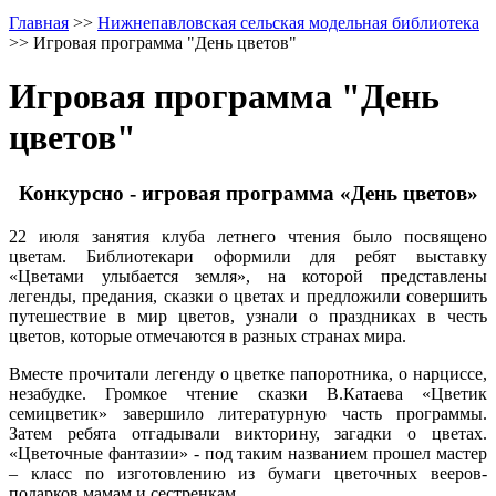
Главная
>>
Нижнепавловская сельская модельная библиотека
>>
Игровая программа "День цветов"
Игровая программа "День
цветов"
Конкурсно - игровая программа «День цветов»
22 июля занятия клуба летнего чтения было посвящено
цветам. Библиотекари оформили для ребят выставку
«Цветами улыбается земля», на которой представлены
легенды, предания, сказки о цветах и предложили совершить
путешествие в мир цветов, узнали о праздниках в честь
цветов, которые отмечаются в разных странах мира.
Вместе прочитали легенду о цветке папоротника, о нарциссе,
незабудке. Громкое чтение сказки В.Катаева «Цветик
семицветик» завершило литературную часть программы.
Затем ребята отгадывали викторину, загадки о цветах.
«Цветочные фантазии» - под таким названием прошел мастер
– класс по изготовлению из бумаги цветочных вееров-
подарков мамам и сестренкам.