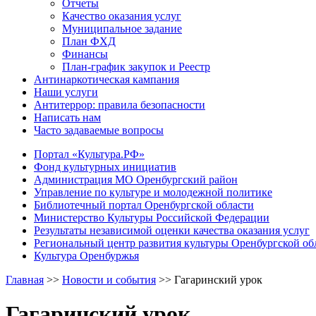
Отчеты
Качество оказания услуг
Муниципальное задание
План ФХД
Финансы
План-график закупок и Реестр
Антинаркотическая кампания
Наши услуги
Антитеррор: правила безопасности
Написать нам
Часто задаваемые вопросы
Портал «Культура.РФ»
Фонд культурных инициатив
Администрация МО Оренбургский район
Управление по культуре и молодежной политике
Библиотечный портал Оренбургской области
Министерство Культуры Российской Федерации
Результаты независимой оценки качества оказания услуг
Региональный центр развития культуры Оренбургской об
Культура Оренбуржья
Главная
>>
Новости и события
>>
Гагаринский урок
Гагаринский урок