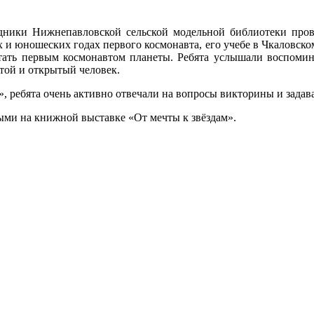
дники Нижнепавловской сельской модельной библиотеки пров
х и юношеских годах первого космонавта, его учебе в Чкаловск
ать первым космонавтом планеты. Ребята услышали воспомин
той и открытый человек.
, ребята очень активно отвечали на вопросы викторины и задав
ыми на книжной выставке «От мечты к звёздам».