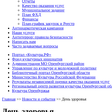
Отчеты
Качество оказания услуг
Муниципальное задание
План ФХД
Финансы
План-график закупок и Реестр
Антинаркотическая кампания
Наши услуги
Антитеррор: правила безопасности
Написать нам
Часто задаваемые вопросы
Портал «Культура.РФ»
Фонд культурных инициатив
Администрация МО Оренбургский район
Управление по культуре и молодежной политике
Библиотечный портал Оренбургской области
Министерство Культуры Российской Федерации
Результаты независимой оценки качества оказания услуг
Региональный центр развития культуры Оренбургской об
Культура Оренбуржья
Главная
>>
Новости и события
>>
День здоровья
День здоровья