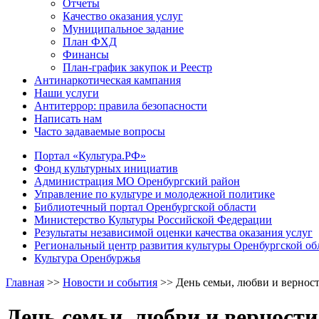
Отчеты
Качество оказания услуг
Муниципальное задание
План ФХД
Финансы
План-график закупок и Реестр
Антинаркотическая кампания
Наши услуги
Антитеррор: правила безопасности
Написать нам
Часто задаваемые вопросы
Портал «Культура.РФ»
Фонд культурных инициатив
Администрация МО Оренбургский район
Управление по культуре и молодежной политике
Библиотечный портал Оренбургской области
Министерство Культуры Российской Федерации
Результаты независимой оценки качества оказания услуг
Региональный центр развития культуры Оренбургской об
Культура Оренбуржья
Главная
>>
Новости и события
>>
День семьи, любви и вернос
День семьи, любви и верност