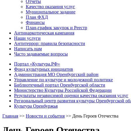
Отчеты
Качество оказания услуг
Муниципальное задание
План ФХД
Финансы
План-график закупок и Реестр
Антинаркотическая кампания
Наши услуги
Антитеррор: правила безопасности
Написать нам
Часто задаваемые вопросы
Портал «Культура.РФ»
Фонд культурных инициатив
Администрация МО Оренбургский район
Управление по культуре и молодежной политике
Библиотечный портал Оренбургской области
Министерство Культуры Российской Федерации
Результаты независимой оценки качества оказания услуг
Региональный центр развития культуры Оренбургской об
Культура Оренбуржья
Главная
>>
Новости и события
>>
День Героев Отечества
День Героев Отечества