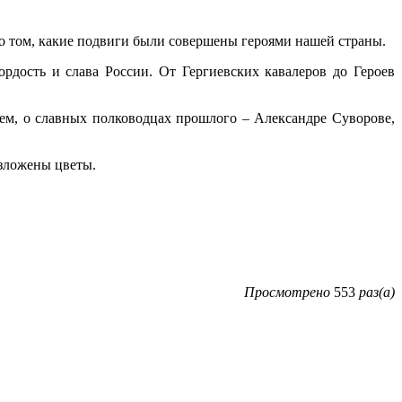
 о том, какие подвиги были совершены героями нашей страны.
рдость и слава России. От Гергиевских кавалеров до Героев
ием, о славных полководцах прошлого – Александре Суворове,
озложены цветы.
Просмотрено
553
раз(а)