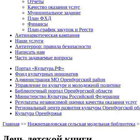
Отчеты
Качество оказания услуг
Муниципальное задание
План ФХД
Финансы
План-график закупок и Реестр
Антинаркотическая кампания
Наши услуги
Антитеррор: правила безопасности
Написать нам
Часто задаваемые вопросы
Портал «Культура.РФ»
Фонд культурных инициатив
Администрация МО Оренбургский район
Управление по культуре и молодежной политике
Библиотечный портал Оренбургской области
Министерство Культуры Российской Федерации
Результаты независимой оценки качества оказания услуг
Региональный центр развития культуры Оренбургской об
Культура Оренбуржья
Главная
>>
Нижнепавловская сельская модельная библиотека
>
День детской книги