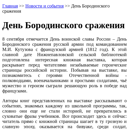
Главная
>>
Новости и события
>>
День Бородинского
сражения
День Бородинского сражения
8 сентября отмечается День воинской славы России – День
Бородинского сражения русской армии под командованием
М.И. Кутузова с французской армией (1812 год). К этой
славной дате Нижнепавловской сельской библиотекой
подготовлена интересная книжная выставка, которая
раскрывает перед читателями незабываемые героические
страницы российской истории. Побывав на выставке, вы
познакомитесь с героями Отечественной войны -
полководцами, военачальниками и простыми солдатами, чьё
мужество и героизм сыграли решающую роль в победе над
французами.
Авторы книг представленных на выставке рассказывают о
событиях, знакомых каждому из школьной программы, так,
словно они еще не стали историей, не превратились в
суховатые фразы учебников. Все происходит здесь и сейчас:
читатель прямо с книжной страницы шагает в ту грозную и
славную эпоху, оказывается на бивуаке, среди солдат,