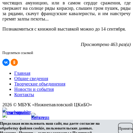
чистящих амуницию, или в самом сердце сражения, где
сверкают на солнце ряды кирасир, слышен гром пушек, ряды
за рядами, скачут французские кавалеристы, и им навстречу
гремят залпы пехоты...
Познакомиться с книжной выставкой можно до 14 сентября.
Просмотрено
463
раз(а)
Поделиться ссылкой
Главная
Общие сведения
Творческие объединения
Новости и события
Контакты
2026 © МБУК «Нижнепавловский ЦКиБО»
Карта сайта
Продолжая использовать наш сайт, вы даете согласие на
Разработка сайта
обработку файлов cookie, пользовательских данных.
Принять
Нажмите «Принять», если вы согласны с
Политикой
.