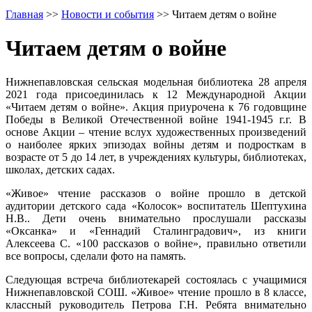
Главная
>>
Новости и события
>>
Читаем детям о войне
Читаем детям о войне
Нижнепавловская сельская модельная библиотека 28 апреля
2021 года присоединилась к 12 Международной Акции
«Читаем детям о войне». Акция приурочена к 76 годовщине
Победы в Великой Отечественной войне 1941-1945 г.г. В
основе Акции – чтение вслух художественных произведений
о наиболее ярких эпизодах войны детям и подросткам в
возрасте от 5 до 14 лет, в учреждениях культуры, библиотеках,
школах, детских садах.
«Живое» чтение рассказов о войне прошло в детской
аудитории детского сада «Колосок» воспитатель Шептухина
Н.В.. Дети очень внимательно прослушали рассказы
«Оксанка» и «Геннадий Сталинградович», из книги
Алексеева С. «100 рассказов о войне», правильно ответили
все вопросы, сделали фото на память.
Следующая встреча библиотекарей состоялась с учащимися
Нижнепавловской СОШ. «Живое» чтение прошло в 8 классе,
классный руководитель Петрова Г.Н. Ребята внимательно