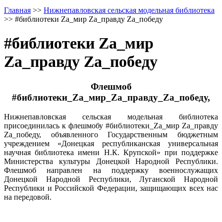
Главная
>>
Нижнепавловская сельская модельная библиотека
>>
#библиотеки Zа_мир Zа_правду Zа_победу
#библиотеки Zа_мир
Zа_правду Zа_победу
Флешмоб
#библиотеки_Zа_мир_Zа_правду_Zа_победу,
Нижнепавловская сельская модельная библиотека
присоединилась к флешмобу #библиотеки_Zа_мир Zа_правду
Zа_победу, объявленного Государственным бюджетным
учреждением «Донецкая республиканская универсальная
научная библиотека имени Н.К. Крупской» при поддержке
Министерства культуры Донецкой Народной Республики.
Флешмоб направлен на поддержку военнослужащих
Донецкой Народной Республики, Луганской Народной
Республики и Российской Федерации, защищающих всех нас
на передовой.