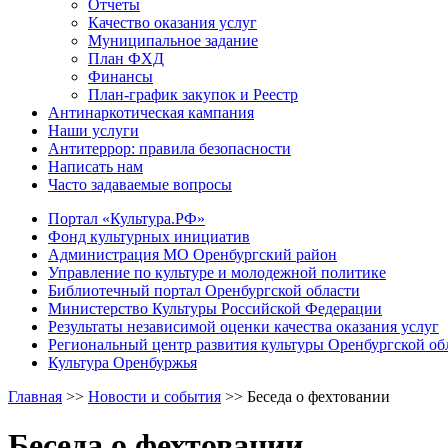
Отчеты
Качество оказания услуг
Муниципальное задание
План ФХД
Финансы
План-график закупок и Реестр
Антинаркотическая кампания
Наши услуги
Антитеррор: правила безопасности
Написать нам
Часто задаваемые вопросы
Портал «Культура.РФ»
Фонд культурных инициатив
Администрация МО Оренбургский район
Управление по культуре и молодежной политике
Библиотечный портал Оренбургской области
Министерство Культуры Российской Федерации
Результаты независимой оценки качества оказания услуг
Региональный центр развития культуры Оренбургской об
Культура Оренбуржья
Главная
>>
Новости и события
>>
Беседа о фехтовании
Беседа о фехтовании