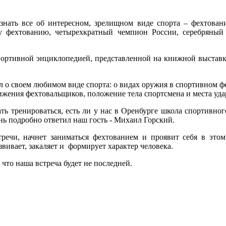
знать все об интересном, зрелищном виде спорта – фехтовани
у фехтованию, четырехкратный чемпион России, серебряный 
портивной энциклопедией, представленной на книжной выставке 
 о своем любимом виде спорта: о видах оружия в спортивном фе
ижения фехтовальщиков, положение тела спортсмена и места уда
ть тренироваться, есть ли у нас в Оренбурге школа спортивно
нь подробно ответил наш гость - Михаил Горский.
стречи, начнет заниматься фехтованием и проявит себя в это
звивает, закаляет и формирует характер человека.
что наша встреча будет не последней.