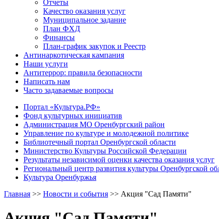
Отчеты
Качество оказания услуг
Муниципальное задание
План ФХД
Финансы
План-график закупок и Реестр
Антинаркотическая кампания
Наши услуги
Антитеррор: правила безопасности
Написать нам
Часто задаваемые вопросы
Портал «Культура.РФ»
Фонд культурных инициатив
Администрация МО Оренбургский район
Управление по культуре и молодежной политике
Библиотечный портал Оренбургской области
Министерство Культуры Российской Федерации
Результаты независимой оценки качества оказания услуг
Региональный центр развития культуры Оренбургской об
Культура Оренбуржья
Главная
>>
Новости и события
>>
Акция "Сад Памяти"
Акция "Сад Памяти"