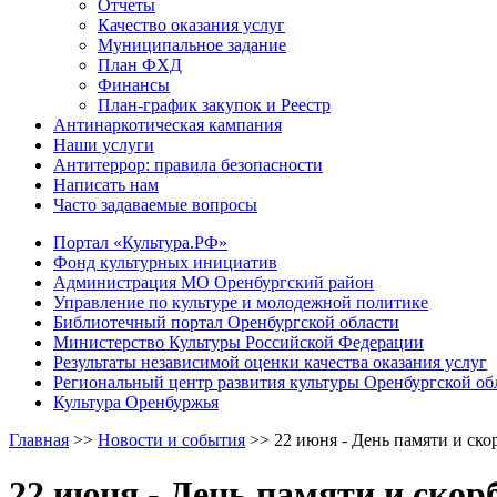
Отчеты
Качество оказания услуг
Муниципальное задание
План ФХД
Финансы
План-график закупок и Реестр
Антинаркотическая кампания
Наши услуги
Антитеррор: правила безопасности
Написать нам
Часто задаваемые вопросы
Портал «Культура.РФ»
Фонд культурных инициатив
Администрация МО Оренбургский район
Управление по культуре и молодежной политике
Библиотечный портал Оренбургской области
Министерство Культуры Российской Федерации
Результаты независимой оценки качества оказания услуг
Региональный центр развития культуры Оренбургской об
Культура Оренбуржья
Главная
>>
Новости и события
>>
22 июня - День памяти и ско
22 июня - День памяти и скор