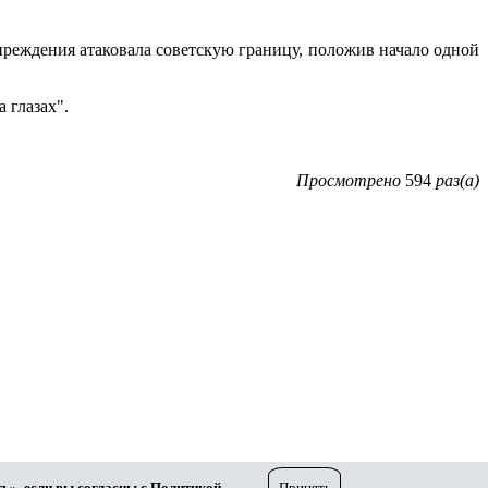
преждения атаковала советскую границу, положив начало одной
 глазах".
Просмотрено
594
раз(а)
ь», если вы согласны с
Политикой
.
Принять