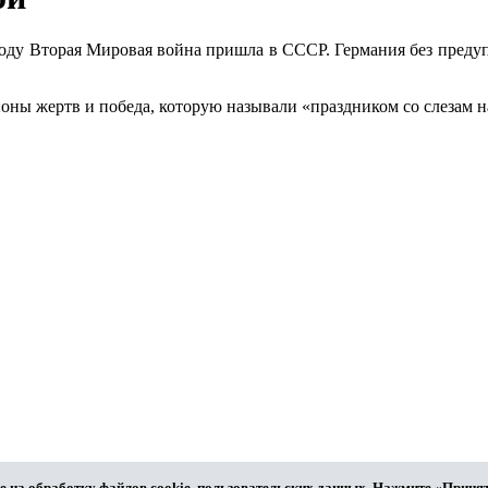
1 году Вторая Мировая война пришла в СССР. Германия без преду
оны жертв и победа, которую называли «праздником со слезам на
е на обработку файлов cookie, пользовательских данных. Нажмите «Принят