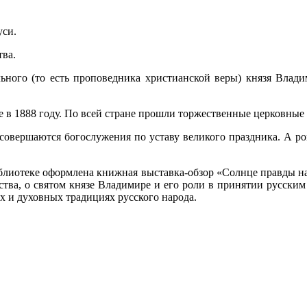
уси.
тва.
ьного (то есть проповедника христианской веры) князя Влади
 в 1888 году. По всей стране прошли торжественные церковные 
х совершаются богослужения по уставу великого праздника. А р
лиотеке оформлена книжная выставка-обзор «Солнце правды на
тва, о святом князе Владимире и его роли в принятии русским 
х и духовных традициях русского народа.