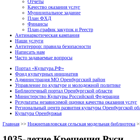
Отчеты
Качество оказания услуг
Муниципальное задание
План ФХД
Финансы
План-график закупок и Реестр
Антинаркотическая кампания
Наши услуги
Антитеррор: правила безопасности
Написать нам
Часто задаваемые вопросы
Портал «Культура.РФ»
Фонд культурных инициатив
Администрация МО Оренбургский район
Управление по культуре и молодежной политике
Библиотечный портал Оренбургской области
Министерство Культуры Российской Федерации
Результаты независимой оценки качества оказания услуг
Региональный центр развития культуры Оренбургской об
Культура Оренбуржья
Главная
>>
Нижнепавловская сельская модельная библиотека
>
1035-летие Крещения Руси